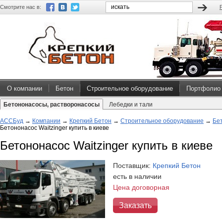
Смотрите нас в:
О компании
Бетон
Строительное оборудование
Портфолио
Бетононасосы, растворонасосы
Лебедки и тали
АССБуд
→
Компании
→
Крепкий Бетон
→
Строительное оборудование
→
Бе
Бетононасос Waitzinger купить в киеве
Бетононасос Waitzinger купить в киеве
Поставщик:
Крепкий Бетон
есть в наличии
Цена договорная
Заказать