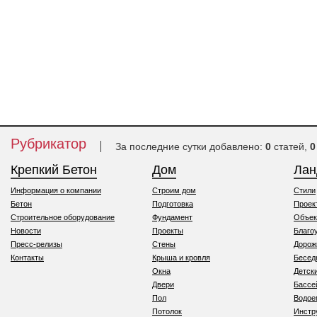
Рубрикатор
За последние сутки добавлено:
0
статей,
0
Крепкий Бетон
Дом
Ла
Информация о компании
Строим дом
Стили
Бетон
Подготовка
Проек
Строительное оборудование
Фундамент
Объек
Новости
Проекты
Благо
Пресс-релизы
Стены
Дорож
Контакты
Крыша и кровля
Бесед
Окна
Детск
Двери
Бассе
Пол
Водо
Потолок
Инстр