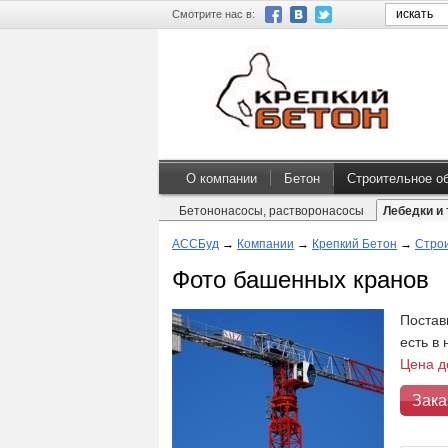
Смотрите нас в:
О компании
Бетон
Строительное о
Бетононасосы, растворонасосы
Лебедки и 
АССБуд
→
Компании
→
Крепкий Бетон
→
Стро
Фото башенных кранов
Постав
есть в
Цена д
Зака