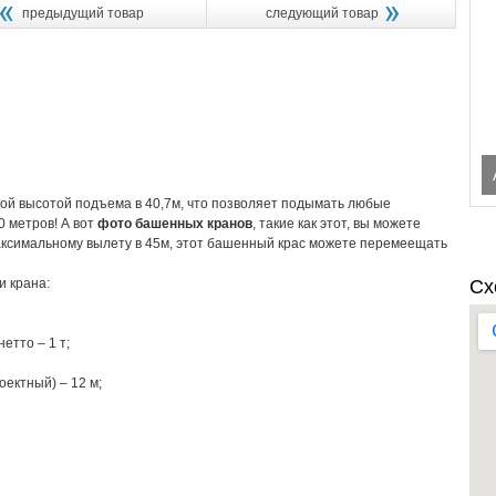
предыдущий товар
следующий товар
й высотой подъема в 40,7м, что позволяет подымать любые
0 метров! А вот
фото башенных кранов
, такие как этот, вы можете
 максимальному вылету в 45м, этот башенный крас можете перемеещать
и крана:
Сх
етто – 1 т;
ектный) – 12 м;