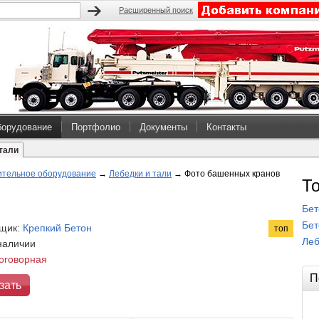
Расширенный поиск
борудование
Портфолио
Документы
Контакты
тали
ительное оборудование
→
Лебедки и тали
→
Фото башенных кранов
Т
Бет
Бет
щик:
Крепкий Бетон
топ
Леб
 наличии
оговорная
П
зать