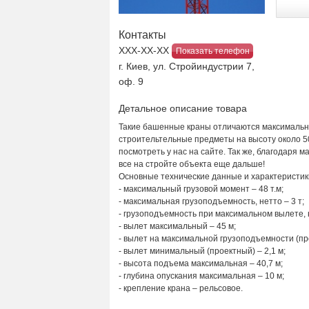
Контакты
ХХХ-ХХ-ХХ
Показать телефон
г. Киев, ул. Стройиндустрии 7,
оф. 9
Детальное описание товара
Такие башенные краны отличаются максимально
строительтельные предметы на высоту около 5
посмотреть у нас на сайте. Так же, благодаря
все на стройте объекта еще дальше!
Основные технические данные и характеристик
- максимальный грузовой момент – 48 т.м;
- максимальная грузоподъемность, нетто – 3 т;
- грузоподъемность при максимальном вылете, н
- вылет максимальный – 45 м;
- вылет на максимальной грузоподъемности (про
- вылет минимальный (проектный) – 2,1 м;
- высота подъема максимальная – 40,7 м;
- глубина опускания максимальная – 10 м;
- крепление крана – рельсовое.