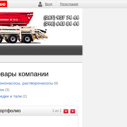
Вход
Регистрация
овары компании
ононасосы, растворонасосы
(9)
он
(3)
едки и тали
(2)
ортфолио
1
из
1